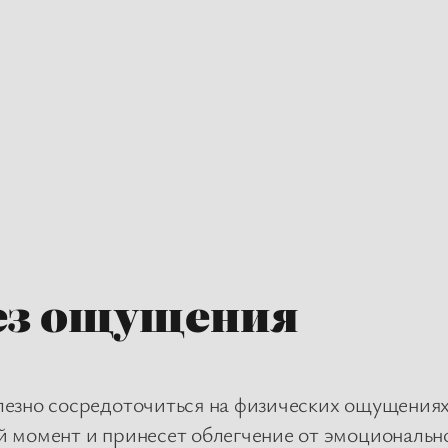
ез ощущения
лезно сосредоточиться на физических ощущениях
й момент и принесет облегчение от эмоциональн